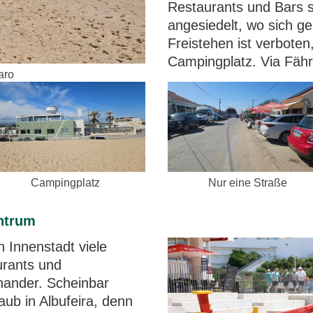
Restaurants und Bars 
angesiedelt, wo sich ge
Freistehen ist verboten
Campingplatz. Via Fäh
aro
Campingplatz
Nur eine Straße
entrum
n Innenstadt viele
urants und
nander. Scheinbar
laub in Albufeira, denn