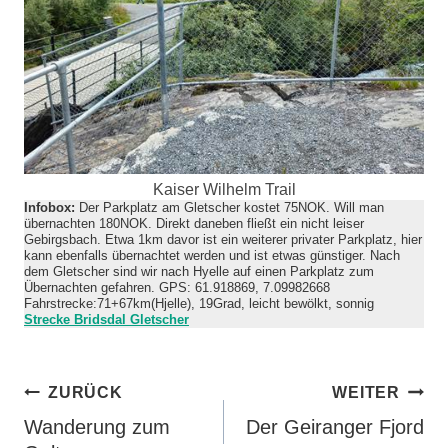
Kaiser Wilhelm Trail
Infobox:
Der Parkplatz am Gletscher kostet 75NOK. Will man
übernachten 180NOK. Direkt daneben fließt ein nicht leiser
Gebirgsbach. Etwa 1km davor ist ein weiterer privater Parkplatz, hier
kann ebenfalls übernachtet werden und ist etwas günstiger. Nach
dem Gletscher sind wir nach Hyelle auf einen Parkplatz zum
Übernachten gefahren. GPS: 61.918869, 7.09982668
Fahrstrecke:71+67km(Hjelle), 19Grad, leicht bewölkt, sonnig
Strecke Bridsdal Gletscher
Beitragsnavigation
ZURÜCK
WEITER
Wanderung zum
Der Geiranger Fjord