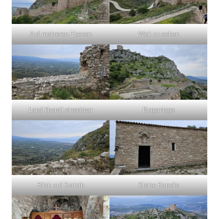
Auf mehreren Ebenen
Weit zu sehen
Land überall einsehbar
Burganlage
Blick auf Korinth
Kleine Kapelle