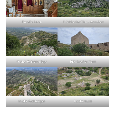
Kapelle innen
Fränkischer Turm von oben
Große Ruinenanlage
Fränkischer Turm
In alle Richtungen
Kirchenturm