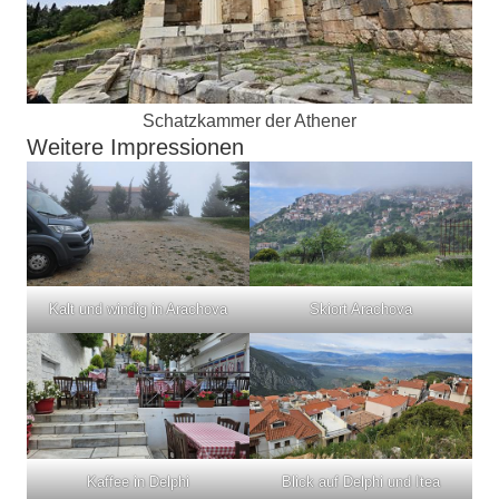
Schatzkammer der Athener
Weitere Impressionen
Kalt und windig in Arachova
Skiort Arachova
Kaffee in Delphi
Blick auf Delphi und Itea