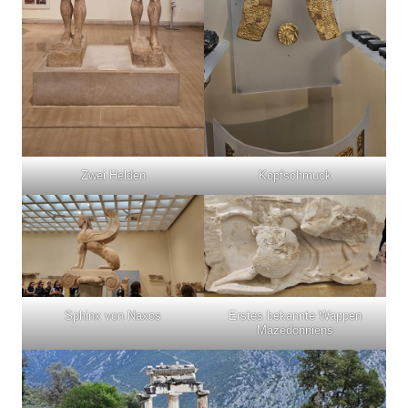
Zwei Helden
Kopfschmuck
Sphinx von Naxos
Erstes bekannte Wappen
Mazedonniens