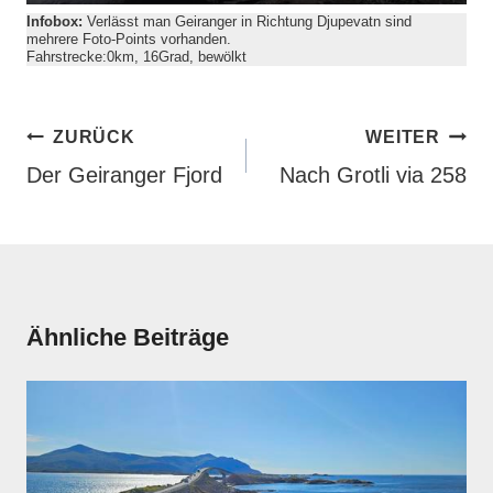
y
Infobox:
Verlässt man Geiranger in Richtung Djupevatn sind
mehrere Foto-Points vorhanden.
Fahrstrecke:0km, 16Grad, bewölkt
Beitragsnavigation
ZURÜCK
WEITER
Der Geiranger Fjord
Nach Grotli via 258
Ähnliche Beiträge