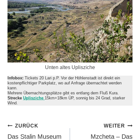
Unten altes Uplisziche
Infobox:
Tickets 20 Lari p.P. Vor der Höhlenstadt ist direkt ein
kostenpflichtiger Parkplatz, wo auf Anfrage übernachtet werden
kann.
Mehrere Übernachtungsplätze gibt es entlang dem Fluß Kura.
Strecke
Uplisziche
15km+18km ÜP, sonnig bis 24 Grad, starker
Wind.
Beitragsnavigation
ZURÜCK
WEITER
Das Stalin Museum
Mzcheta – Das