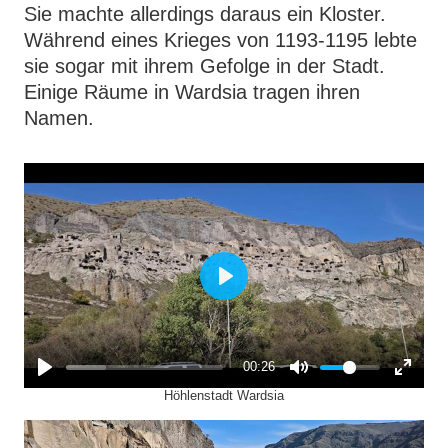
Sie machte allerdings daraus ein Kloster.
Während eines Krieges von 1193-1195 lebte
sie sogar mit ihrem Gefolge in der Stadt.
Einige Räume in Wardsia tragen ihren
Namen.
P
l
a
00:26
Höhlenstadt Wardsia
y