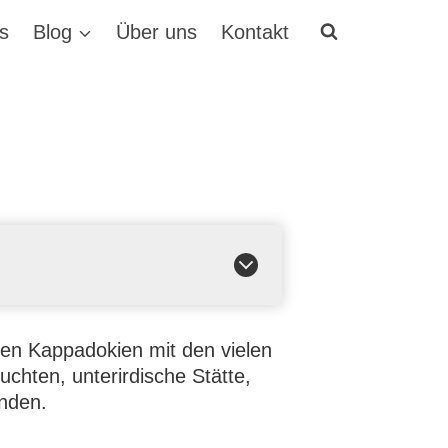
s
Blog
Über uns
Kontakt
nden Kappadokien mit den vielen
chten, unterirdische Stätte,
nden.