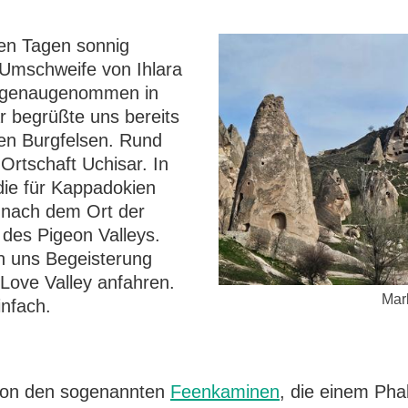
ten Tagen sonnig
 Umschweife von Ihlara
 genaugenommen in
r begrüßte uns bereits
en Burgfelsen. Rund
Ortschaft Uchisar. In
ie für Kappadokien
z nach dem Ort der
l des Pigeon Valleys.
in uns Begeisterung
 Love Valley anfahren.
Mar
infach.
von den sogenannten
Feenkaminen
, die einem Phal