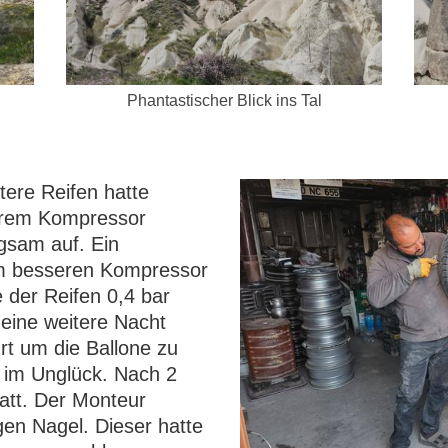
Phantastischer Blick ins Tal
ere Reifen hatte
serem Kompressor
gsam auf. Ein
rem besseren Kompressor
 der Reifen 0,4 bar
 eine weitere Nacht
rt um die Ballone zu
k im Unglück. Nach 2
tatt. Der Monteur
gen Nagel. Dieser hatte