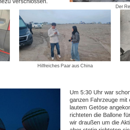
hezu verschlossen.
Der Rei
Hilfreiches Paar aus China
Um 5:30 Uhr war schon 
ganzen Fahrzeuge mit 
lautem Getöse angekom
richteten die Ballone fü
wir draußen um die Akt
aber stetig richteten si