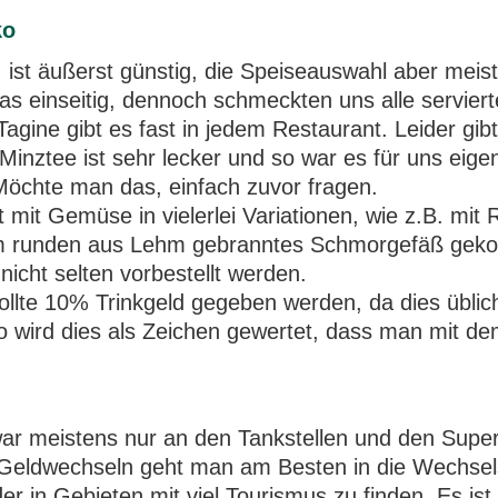
ko
 ist äußerst günstig, die Speiseauswahl aber meis
as einseitig, dennoch schmeckten uns alle servier
agine gibt es fast in jedem Restaurant. Leider gibt
inztee ist sehr lecker und so war es für uns eige
Möchte man das, einfach zuvor fragen.
 mit Gemüse in vielerlei Variationen, wie z.B. mit 
nem runden aus Lehm gebranntes Schmorgefäß gekoc
nicht selten vorbestellt werden.
lte 10% Trinkgeld gegeben werden, da dies üblich 
o wird dies als Zeichen gewertet, dass man mit de
war meistens nur an den Tankstellen und den Supe
Geldwechseln geht man am Besten in die Wechsels
er in Gebieten mit viel Tourismus zu finden. Es ist