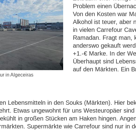
Problem einen Übernach
Von den Kosten war Mar
Alkohol ist teuer, aber 
in vielen Carrefour Ca
Ramadan. Fragt man, k
anderswo gekauft werde
+1.-€ Marke. In der We
Überhaupt sind Lebensm
auf den Märkten. Ein Br
our in Algeceiras
chen Lebensmitteln in den Souks (Märkten). Hier 
ehrt. Etwas ungewohnt für uns Westeuropäer sind d
ekühlt in großen Stücken am Haken hingen. Angeme
permärkten. Supermärkte wie Carrefour sind nur in 