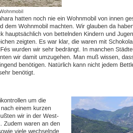
m Wohnmobil
ahara hatten noch nie ein Wohnmobil von innen ges
 und dem Wohnmobil machten. Wir glauben da habe
ck hauptsächlich von bettelnden Kindern und Jugen
chen zeigten. Es war klar, die waren mit Schokola
 Fés wurden wir sehr bedrängt. In manchen Städte
rnten wir damit umzugehen. Man muß wissen, dass
ringend benötigen. Natürlich kann nicht jedem Be
sehr benötigt.
n
ikontrollen um die
o nach einem kurzen
ußten wir in der West-
n. Zudem waren an den
sowie viele wechselnde