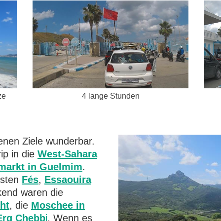
4 lange Stunden
ze
enen Ziele wunderbar.
ip in die
West-Sahara
markt in Guelmim
.
esten
Fés
,
Essaouira
kend waren die
cht
, die
Moschee in
Erg Chebb
i
. Wenn es