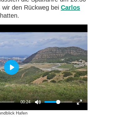
 wir den Rückweg bei
Carlos
hatten.
P
l
a
00:24
y
ndblick Hafen