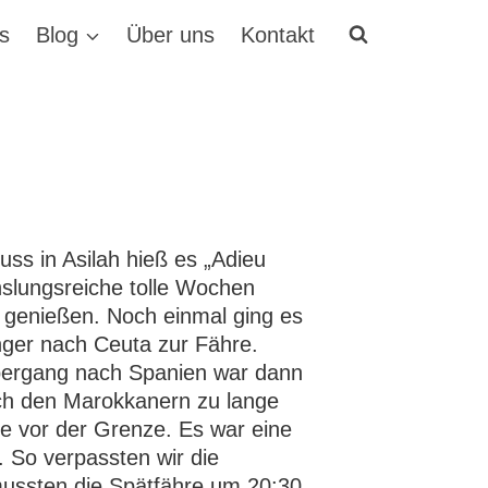
s
Blog
Über uns
Kontakt
ss in Asilah hieß es „Adieu
slungsreiche tolle Wochen
genießen. Noch einmal ging es
nger nach Ceuta zur Fähre.
bergang nach Spanien war dann
uch den Marokkanern zu lange
pe vor der Grenze. Es war eine
 So verpassten wir die
mussten die Spätfähre um 20:30