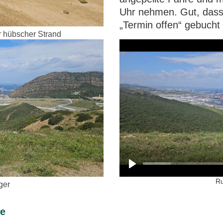
Uhr nehmen. Gut, dass
„Termin offen“ gebucht 
r hübscher Strand
Ru
ger
ze