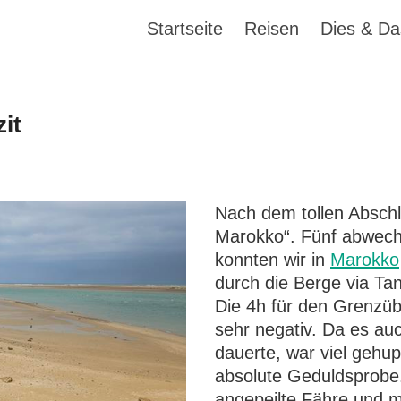
Startseite
Reisen
Dies & Da
it
Nach dem tollen Abschlu
Marokko“. Fünf abwech
konnten wir in
Marokko
durch die Berge via Ta
Die 4h für den Grenzü
sehr negativ. Da es a
dauerte, war viel gehu
absolute Geduldsprobe.
angepeilte Fähre und 