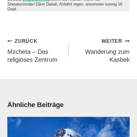
Stepanzminda+15km Dariali, Anfahrt regen, ansonsten sonnig 16
Grad.
Beitragsnavigation
ZURÜCK
WEITER
Mzcheta – Das
Wanderung zum
religiöses Zentrum
Kasbek
Ähnliche Beiträge