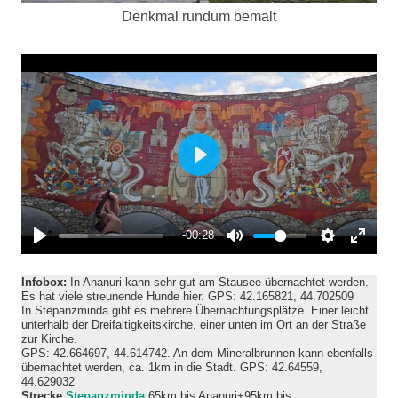
Denkmal rundum bemalt
P
l
a
-00:28
y
Infobox:
In Ananuri kann sehr gut am Stausee übernachtet werden.
Es hat viele streunende Hunde hier. GPS: 42.165821, 44.702509
In Stepanzminda gibt es mehrere Übernachtungsplätze. Einer leicht
unterhalb der Dreifaltigkeitskirche, einer unten im Ort an der Straße
zur Kirche.
GPS: 42.664697, 44.614742. An dem Mineralbrunnen kann ebenfalls
übernachtet werden, ca. 1km in die Stadt. GPS: 42.64559,
44.629032
Strecke
Stepanzminda
65km bis Ananuri+95km bis